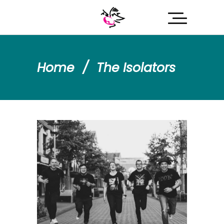
Home
/
The Isolators