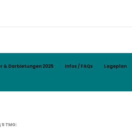
r & Darbietungen 2025
Infos / FAQs
Lageplan
 5 TMG: