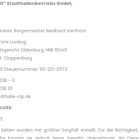
it“ Stadthalle
nbetriebs GmbH,
irates: Bürgermeister Neidhard Varnhorn
fons Lücking
tsgericht Oldenburg, HRB 150411
ft: Cloppenburg
3790 Steuernummer: 56-201-01173
9228 – 0
228 33
adthalle-clp.de
LUSS:
TE
 Seiten wurden mit größter Sorgfalt erstellt. Für die Richtigkeit,
halte können wir jedoch keine Gewähr übernehmen. Als Dienst