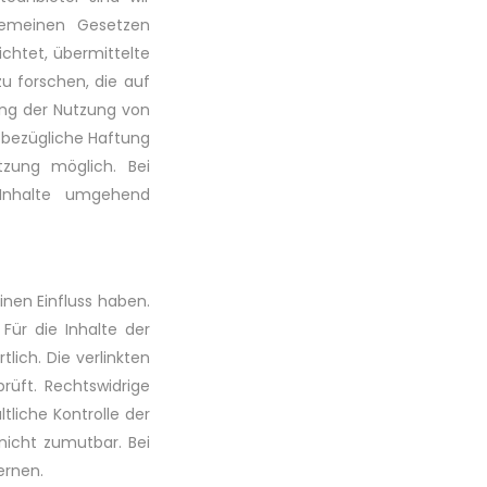
gemeinen Gesetzen
ichtet, übermittelte
 forschen, die auf
rung der Nutzung von
sbezügliche Haftung
tzung möglich. Bei
 Inhalte umgehend
inen Einfluss haben.
ür die Inhalte der
tlich. Die verlinkten
rüft. Rechtswidrige
tliche Kontrolle der
nicht zumutbar. Bei
ernen.