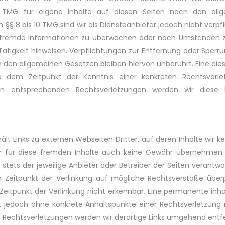
TMG für eigene Inhalte auf diesen Seiten nach den all
h §§ 8 bis 10 TMG sind wir als Diensteanbieter jedoch nicht verpfl
 fremde Informationen zu überwachen oder nach Umständen zu
Tätigkeit hinweisen. Verpflichtungen zur Entfernung oder Sper
 den allgemeinen Gesetzen bleiben hiervon unberührt. Eine die
b dem Zeitpunkt der Kenntnis einer konkreten Rechtsverle
n entsprechenden Rechtsverletzungen werden wir diese
lt Links zu externen Webseiten Dritter, auf deren Inhalte wir ke
r für diese fremden Inhalte auch keine Gewähr übernehmen. F
t stets der jeweilige Anbieter oder Betreiber der Seiten verantwor
Zeitpunkt der Verlinkung auf mögliche Rechtsverstöße überp
eitpunkt der Verlinkung nicht erkennbar. Eine permanente inhal
ist jedoch ohne konkrete Anhaltspunkte einer Rechtsverletzung 
Rechtsverletzungen werden wir derartige Links umgehend entf