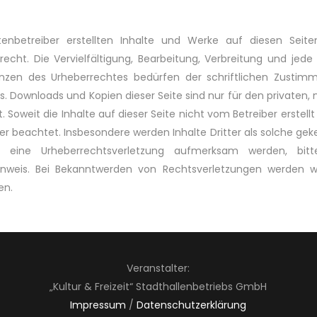
tenbetreiber erstellten Inhalte und Werke auf diesen Seit
echt. Die Vervielfältigung, Bearbeitung, Verbreitung und jede
nzen des Urheberrechtes bedürfen der schriftlichen Zustimm
ers. Downloads und Kopien dieser Seite sind nur für den privaten,
 Soweit die Inhalte auf dieser Seite nicht vom Betreiber erstell
er beachtet. Insbesondere werden Inhalte Dritter als solche gek
f eine Urheberrechtsverletzung aufmerksam werden, bit
nweis. Bei Bekanntwerden von Rechtsverletzungen werden wir
en.
Veranstalter:
„Kultur & Freizeit“ Stadthallenbetriebs GmbH
Impressum
/
Datenschutzerklärung