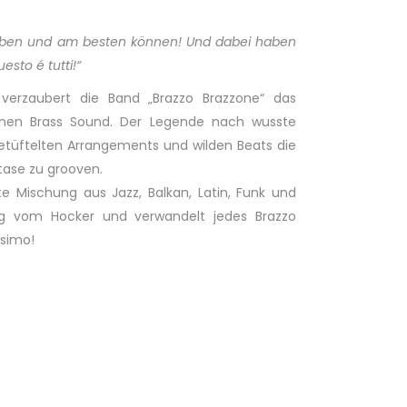
ieben und am besten können! Und dabei haben
esto é tutti!“
verzaubert die Band „Brazzo Brazzone“ das
enen Brass Sound. Der Legende nach wusste
tüftelten Arrangements und wilden Beats die
tase zu grooven.
te Mischung aus Jazz, Balkan, Latin, Funk und
ig vom Hocker und verwandelt jedes Brazzo
ssimo!