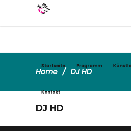
Startseite
Programm
Künstle
Home
/
DJ HD
Kontakt
DJ HD